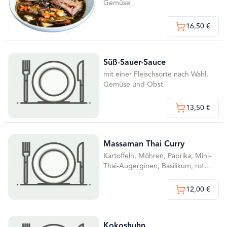
Gemüse
16,50 €
Süß-Sauer-Sauce
mit einer Fleischsorte nach Wahl,
Gemüse und Obst
13,50 €
Massaman Thai Curry
Kartoffeln, Möhren, Paprika, Mini-
Thai-Augerginen, Basilikum, rote
Zwiebeln, Korriander, Kokosmilch
und nach Wahl
12,00 €
Kokoshuhn