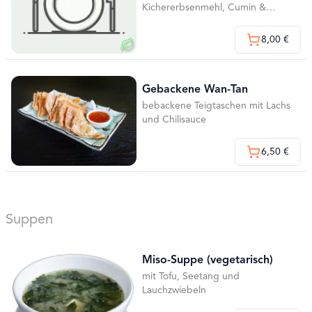
Kichererbsenmehl, Cumin &
Tamarinsoße ( 6 Stück )
8,00 €
Gebackene Wan-Tan
bebackene Teigtaschen mit Lachs
und Chilisauce
6,50 €
Suppen
Miso-Suppe (vegetarisch)
mit Tofu, Seetang und
Lauchzwiebeln