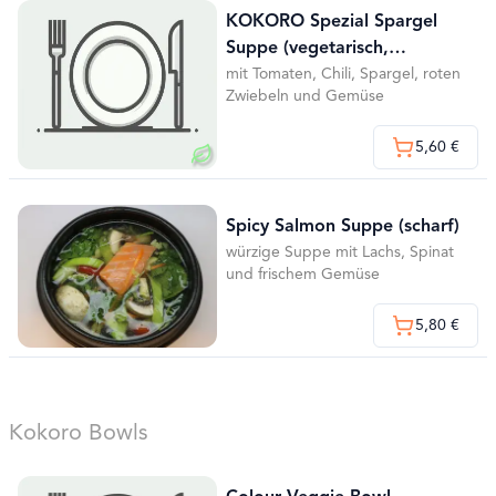
KOKORO Spezial Spargel
Suppe (vegetarisch,
mittelscharf)
mit Tomaten, Chili, Spargel, roten
Zwiebeln und Gemüse
5,60 €
Spicy Salmon Suppe (scharf)
würzige Suppe mit Lachs, Spinat
und frischem Gemüse
5,80 €
Kokoro Bowls