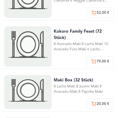
California 8 Veggie California 8
Lachs-Gurke Maki 8 Avocado Maki
1 Lachs Nigiri 1 Tuna Nigiri 1
52,00 €
Avocado Nigiri 1 Gurke Nigiri 2
Hühnersuppen
Kokoro Family Feast (72
Stück)
8 Avocado Maki 8 Lachs Maki 10
Avocado Futo Maki 6 Lachs-
Rucola Spring Rolls 8 Rot-Weiß
California 10 Crispy Chicken 8
79,00 €
Spice Tuna California 4 Lachs-Tuna
Sashimi 1 Lachs Nigiri 1 Tuna Nigiri
1 Lachs Gunkan 1 Tofu Gunkan 2
Maki Box (32 Stück)
Hühnersuppe
8 Lachs Maki 8 Surimi Maki 8
Avocado Maki 8 Paprika Maki
20,00 €