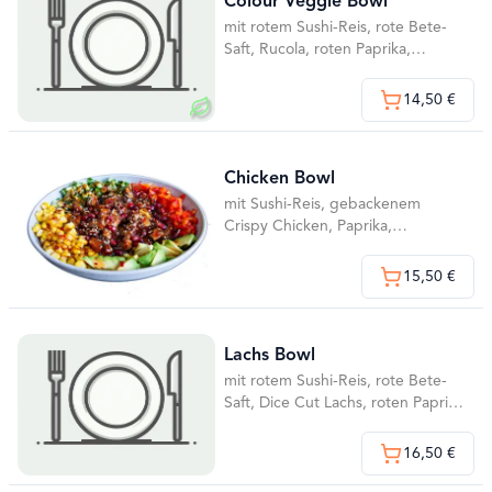
Colour Veggie Bowl
mit rotem Sushi-Reis, rote Bete-
Saft, Rucola, roten Paprika,
Granatapfel, 2 Frühlingsrollen,
Edamame Crunch, gerösteten
14,50 €
Erdnüssen, Ingwer und Wasabi,
ohne Granatapfel Crunch mit
hausgemachte Teriyaki und kokoro
Chicken Bowl
speziell Sauce
mit Sushi-Reis, gebackenem
Crispy Chicken, Paprika,
geröstetem Sesam und Sweet-
Chilisauce, ohne Kokorosauce
15,50 €
Lachs Bowl
mit rotem Sushi-Reis, rote Bete-
Saft, Dice Cut Lachs, roten Paprika
und gerösteten Zwiebeln
16,50 €