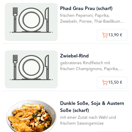
Phad Grau Prau (scharf)
frischen Peperoni, Paprika,
Zwiebeln, Porree, Thai-Basilikum in
dunkler Austernsauce und mit
einer Fleischsorte nach Wahl
13,90 €
Zwiebel-Rind
gebratenes Rindfleisch mit
frischen Champignons, Paprika,
Porree und Austern Soja Sauce
15,50 €
Dunkle Soße, Soja & Austern
Soße (scharf)
mit einer Zutat nach Wahl und
frischem Saisongemüse