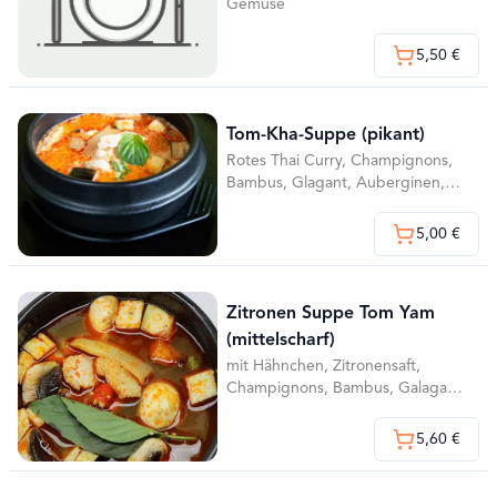
Gemüse
5,50 €
Tom-Kha-Suppe (pikant)
Rotes Thai Curry, Champignons,
Bambus, Glagant, Auberginen,
Zitronengras, Zitronenblättern,
frischem Basilikum und Koriander
5,00 €
Zitronen Suppe Tom Yam
(mittelscharf)
mit Hähnchen, Zitronensaft,
Champignons, Bambus, Galagant,
Auberginen, Zitronengras,
Zitronenblätter und Koriander
5,60 €