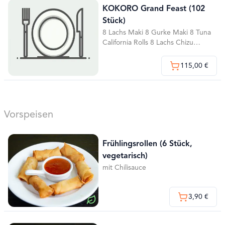
KOKORO Grand Feast (102
Stück)
8 Lachs Maki 8 Gurke Maki 8 Tuna
California Rolls 8 Lachs Chizu
California Rolls 8 Ente California
Rolls 8 Veggie Spring Rolls Reis 6
115,00 €
Lachs Roll Rucola 2 Avocado Nigiri
2 Gurke Nigiri 2 Lachs Nigiri 2
Tuna Nigiri 10 Chicken Futo 10
Cripsy Chicken 10 Crispy Surimi
10 Crispy Futo 2 Frühlingsrollen 2
Vorspeisen
gebackene Bananen
Frühlingsrollen (6 Stück,
vegetarisch)
mit Chilisauce
3,90 €