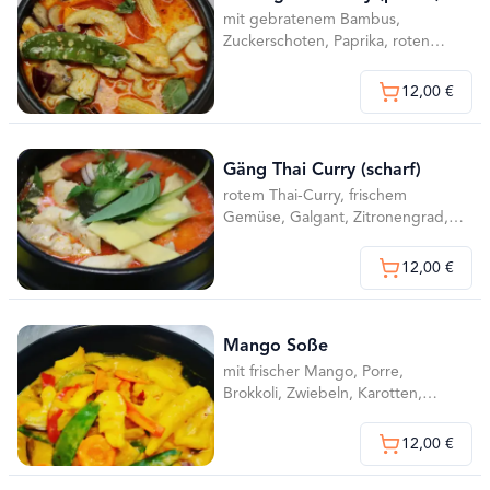
mit gebratenem Bambus,
Zuckerschoten, Paprika, roten
Zwiebeln, Peperoni, Babymais,
Champignons,
12,00 €
Erdnüssen,Kokosmilch und nach
wahl
Gäng Thai Curry (scharf)
rotem Thai-Curry, frischem
Gemüse, Galgant, Zitronengrad,
Koriander, Peperoni, Thai-
Basilikum und Kokosmilch und
12,00 €
nach Wahl
Mango Soße
mit frischer Mango, Porre,
Brokkoli, Zwiebeln, Karotten,
Paprika, Sitzkohl, Champignons,
Bambus, Mango-Soße,
12,00 €
Kokosmilch, Shne und nach Wahl