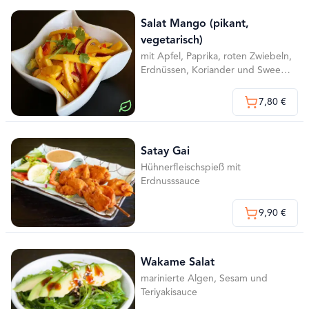
Salat Mango (pikant,
vegetarisch)
mit Apfel, Paprika, roten Zwiebeln,
Erdnüssen, Koriander und Sweet
Chili
7,80 €
Satay Gai
Hühnerfleischspieß mit
Erdnusssauce
9,90 €
Wakame Salat
marinierte Algen, Sesam und
Teriyakisauce