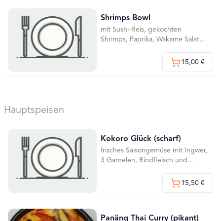
Shrimps Bowl
mit Sushi-Reis, gekochten
Shrimps, Paprika, Wakame Salat
und geröstetem Sesam
15,00 €
Hauptspeisen
Kokoro Glück (scharf)
frisches Saisongemüse mit Ingwer,
3 Garnelen, Rindfleisch und
Hühnerfleisch
15,50 €
Panäng Thai Curry (pikant)