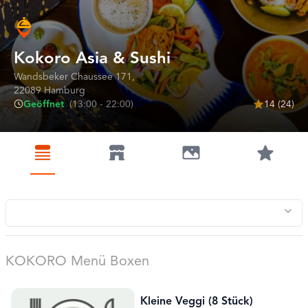
Kokoro Asia & Sushi
Wandsbeker Chaussee
171
,
22089
Hamburg
Geöffnet
(
13:00 - 22:00
)
14
(
24
)
Select a section
KOKORO Menü Boxen
Kleine Veggi (8 Stück)