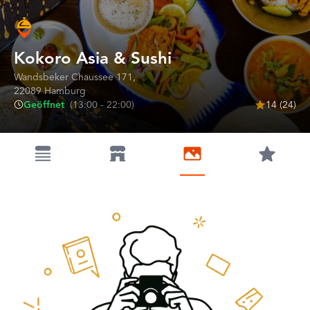
Kokoro Asia & Sushi
Wandsbeker Chaussee
171
,
22089
Hamburg
Geöffnet
(
13:00 - 22:00
)
14
(
24
)